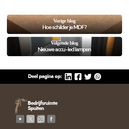
Vorige blog
Hoe schilder je MDF?
Volgende blog
Nieuwe accu-led lampen
Deel pagina op:
Bedrijfsruimte
Spuiten