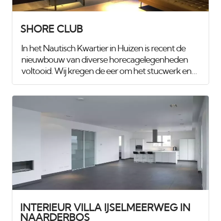
SHORE CLUB
In het Nautisch Kwartier in Huizen is recent de
nieuwbouw van diverse horecagelegenheden
voltooid. Wij kregen de eer om het stucwerk en
spuitwerk van maar liefst 1.100 m², verdeeld over
drie etages, te verzorgen. Voor het
club/restaurant hebben we gebruik gemaakt van
het innovatieve Diamant pleister van Knauf, een
stucmortel die vele malen sterker is dan de
gangbare materialen. Dit zorgt voor extra
duurzaamheid en weerstand. Uiteraard hebben
we alles afgewerkt met een hoogwaardige, goed
reinigbare buitenkwaliteit muurverf, om de
ruimtes
INTERIEUR VILLA IJSELMEERWEG IN
NAARDERBOS