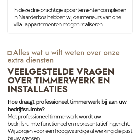
In deze drie prachtige appartementencomplexen
in Naarderbos hebben wij de interieurs van drie
villa-appartementen mogen realiseren.
Daarnaast verzorgen wij ook het onderhoud van
de buitenzijde van de drie gebouwen voor de
verenigingen van eigenaren. De onderstaande
Alles wat u wilt weten over onze
foto's tonen het interieur van een van de villa-
extra diensten
appartementen. Nadat de inbouwverlichting en
andere installaties waren geplaatst, hebben wij
VEELGESTELDE VRAGEN
alle wanden en plafonds gestukadoord en
OVER TIMMERWERK EN
gespoten in Jan des Bouvrie-wit, met een
INSTALLATIES
buitenverfkwaliteit voor extra duurzaamheid.
Het houtwerk,
Hoe draagt professioneel timmerwerk bij aan uw
bedrijfsruimte?
Met professioneel timmerwerk wordt uw
bedrijfsruimte functioneel en representatief ingericht.
Wij zorgen voor een hoogwaardige afwerking die past
bij uw wensen.