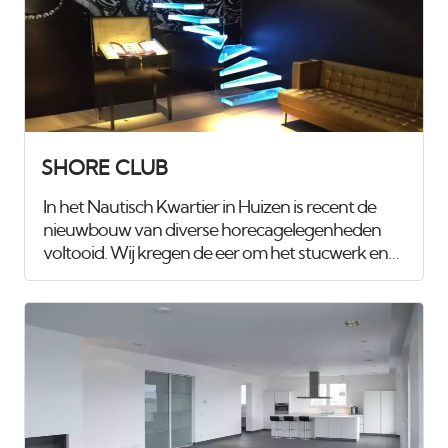
SHORE CLUB
In het Nautisch Kwartier in Huizen is recent de
nieuwbouw van diverse horecagelegenheden
voltooid. Wij kregen de eer om het stucwerk en
spuitwerk van maar liefst 1.100 m², verdeeld over
drie etages, te verzorgen. Voor het
club/restaurant hebben we gebruik gemaakt van
het innovatieve Diamant pleister van Knauf, een
stucmortel die vele malen sterker is dan de
gangbare materialen. Dit zorgt voor extra
duurzaamheid en weerstand. Uiteraard hebben
we alles afgewerkt met een hoogwaardige, goed