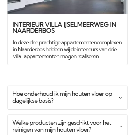
reinigbare buitenkwaliteit muurverf, om de
ruimtes
INTERIEUR VILLA IJSELMEERWEG IN
NAARDERBOS
In deze drie prachtige appartementencomplexen
in Naarderbos hebben wij de interieurs van drie
villa-appartementen mogen realiseren.
Daarnaast verzorgen wij ook het onderhoud van
de buitenzijde van de drie gebouwen voor de
verenigingen van eigenaren. De onderstaande
foto's tonen het interieur van een van de villa-
appartementen. Nadat de inbouwverlichting en
Hoe onderhoud ik mijn houten vloer op
andere installaties waren geplaatst, hebben wij
dagelijkse basis?
alle wanden en plafonds gestukadoord en
gespoten in Jan des Bouvrie-wit, met een
buitenverfkwaliteit voor extra duurzaamheid.
Welke producten zijn geschikt voor het
Het houtwerk,
reinigen van mijn houten vloer?