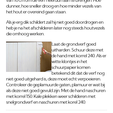
van 10 cm om de verf heel dun aan te brengen. Hoe
dunner, hoe sneller droog en hoe minder vezels van
het hout er overeind gaan staan.
Als je erg dik schildert zal hij niet goed doordrogen en
heb je na het afschilderen later nog steeds houtvezels
die omhoog werken.
Laat de grondverf goed
uitharden. Schuur deze met
de hand met korrel 240. Als er
witte klontjes in het
schuurpapier komen
betekend dit dat de verf nog
niet goed uitgehard is, deze moet echt verpoeieren.
Controleer de geplamuurde gaten, plamuur er wat bij
als deze niet goed gevuld zijn. Met de hand naschuren
met korrel 150. Kale plekken weer schilderen met
snelgrondverf en naschuren met korel 240.