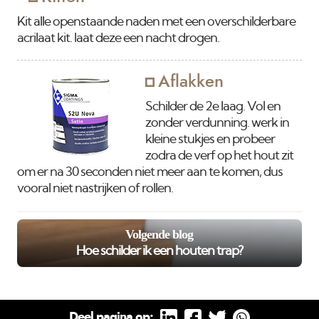
Kit alle openstaande naden met een overschilderbare
acrilaat kit. laat deze een nacht drogen.
Aflakken
Schilder de 2e laag. Vol en
zonder verdunning. werk in
kleine stukjes en probeer
zodra de verf op het hout zit
om er na 30 seconden niet meer aan te komen, dus
vooral niet nastrijken of rollen.
Volgende blog
Hoe schilder ik een houten trap?
Deel pagina op: