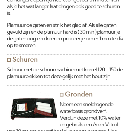
een langere open tijd heeft ( ongeveer 5 minuten) en
als je het wat langer laat drogen ook goed te schuren
is.
Plamuur de gaten en strijk het glad af. Als alle gaten
gevuld zijn en de plamuur hard is ( 30 min ) plamuur je
de gaten nog een keer en probeer je om er 1 mm te dik
op te smeren.
Schuren
Schuur met de schuurmachine met korrel 120 - 150 de
plamuurplekken tot deze gelijk met het hout zijn.
Gronden
Neem een sneldrogende
waterbasis grondverf.
Verdun deze met 10% water
en gebruik een Anza Viltrol