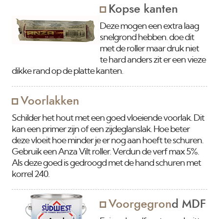
Kopse kanten
Deze mogen een extra laag
snelgrond hebben. doe dit
met de roller maar druk niet
te hard anders zit er een vieze
dikke rand op de platte kanten.
Voorlakken
Schilder het hout met een goed vloeiende voorlak. Dit
kan een primer zijn of een zijdeglanslak. Hoe beter
deze vloeit hoe minder je er nog aan hoeft te schuren.
Gebruik een Anza Vilt roller. Verdun de verf max 5%.
Als deze goed is gedroogd met de hand schuren met
korrel 240.
Voorgegron
d MDF