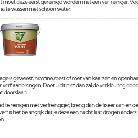
 zit moet deze eerst gereinigd worden met een verfreiniger. 
 na te wassen met schoon water.
kkage is geweest, nicotine,roest of roet van kaarsen en openha
er verf aanbrengen. Doet u dit niet dan zal de verkleuring doo
at doorslaan.
 te reinigen met verfreingiger, breng dan de fixeer aan en d
verf is het belangrijk dat je deze een nacht laat drogen anders
en.