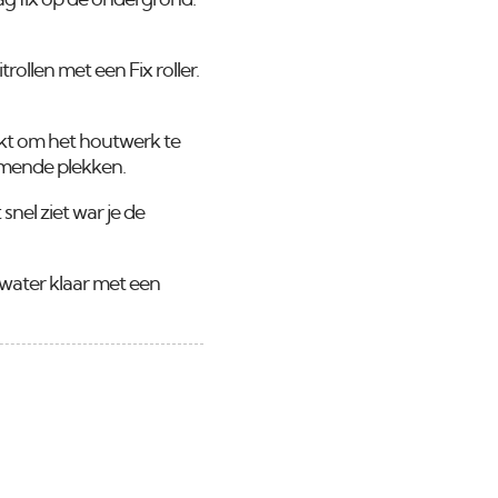
aag fix op de ondergrond.
rollen met een Fix roller.
lakt om het houtwerk te
immende plekken.
 snel ziet war je de
 water klaar met een