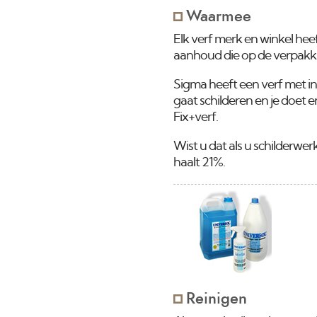
Waarmee
Elk verf merk en winkel hee
aanhoud die op de verpakking s
Sigma heeft een verf met in
gaat schilderen en je doet e
Fix+verf.
Wist u dat als u schilderwe
haalt 21%.
Reinigen