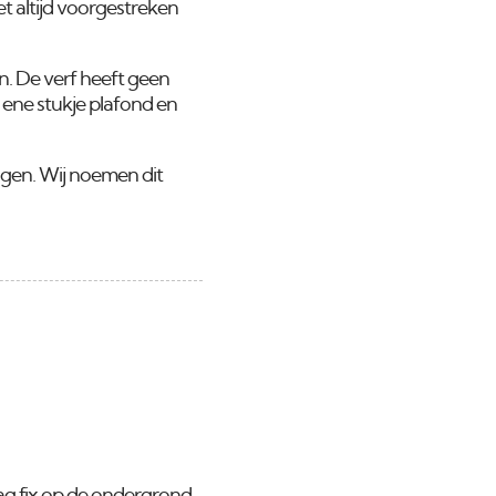
t altijd voorgestreken
en. De verf heeft geen
t ene stukje plafond en
ogen. Wij noemen dit