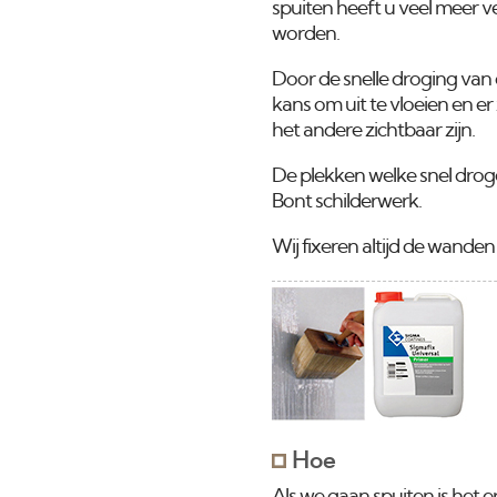
spuiten heeft u veel meer 
worden.
Door de snelle droging van 
kans om uit te vloeien en er
het andere zichtbaar zijn.
De plekken welke snel drog
Bont schilderwerk.
Wij fixeren altijd de wande
Hoe