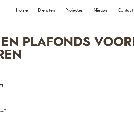
Home
Diensten
Projecten
Nieuws
Contact
EN PLAFONDS VOOR
REN
am
ELF