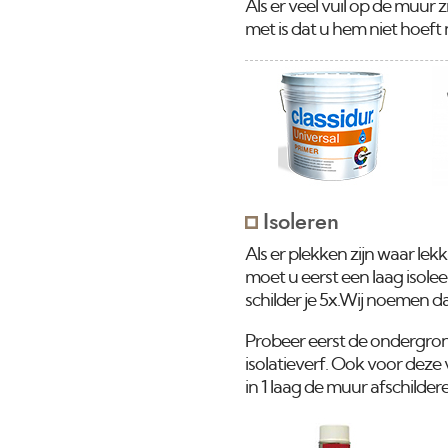
Als er veel vuil op de muur
met is dat u hem niet hoeft
Isoleren
Als er plekken zijn waar le
moet u eerst een laag isole
schilder je 5x.Wij noemen d
Probeer eerst de ondergrond
isolatieverf. Ook voor deze 
in 1 laag de muur afschilder