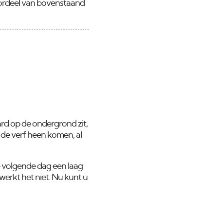
Voordeel van bovenstaand
ard op de ondergrond zit,
r de verf heen komen, al
e volgende dag een laag
 werkt het niet. Nu kunt u