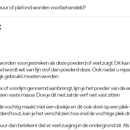
uur of plafond worden voorbehandeld?
:
rden voorgestreken als deze poederd of veel zuigt. Dit kan j
d wordt wit van fijn stof dan poederd deze. Ook nadat u repa
rijk gebruikt moeten worden.
 Fix of voorlijm genoemd aanbrengt, lijm je het poeder van de 
n vaste massa. Doe je dit niet zal de verf niet vast zitten.
 de vochtig maakt met een doekje en dit ook doet op een plek 
lderd hout, kan je het verschil zien hoe snel de vochtige plek d
 muur dan betekent dat er veel zuiging in de ondergrond zit. Als