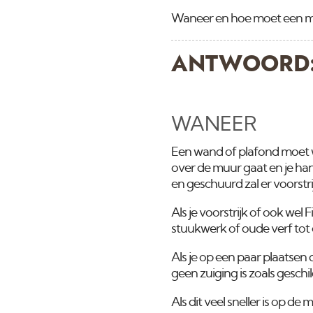
Waneer en hoe moet een m
ANTWOORD
WANEER
Een wand of plafond moet wo
over de muur gaat en je han
en geschuurd zal er voorst
Als je voorstrijk of ook wel
stuukwerk of oude verf tot ee
Als je op een paar plaatsen
geen zuiging is zoals geschi
Als dit veel sneller is op de