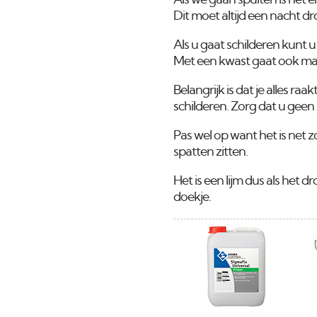
Als we gaan spuiten is het e
Dit moet altijd een nacht 
Als u gaat schilderen kunt u
Met een kwast gaat ook maa
Belangrijk is dat je alles 
schilderen. Zorg dat u geen
Pas wel op want het is net zo
spatten zitten.
Het is een lijm dus als het 
doekje.