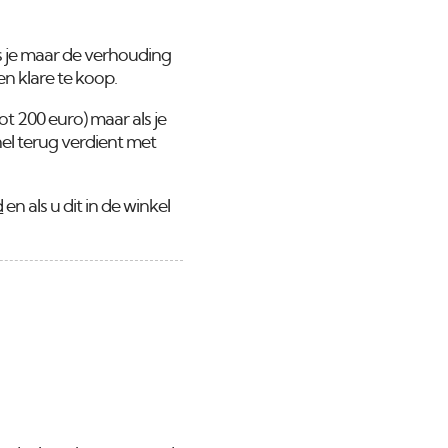
ls je maar de verhouding
 en klare te koop.
t 200 euro) maar als je
snel terug verdient met
d
en als u dit in de winkel