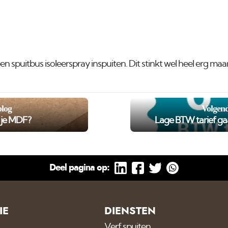
n spuitbus isoleerspray inspuiten. Dit stinkt wel heel erg maa
blog
Volgend
r je MDF?
Lage BTW tarief ga
Deel pagina op:
IE
DIENSTEN
Verf spuiten