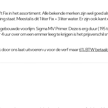
ft Fix in het assortiment. Alle bekende merken zijn wel goed a
taat. Meestal is dit 1 liter Fix + 3 liter water. Er zijn ook kant
gebouwde voorlijm: Sigma MV Primer. Deze is erg duur ( 195 to
r 4 uur over om een emmer leeg te krijgen is het prijsverschil 
rk door ons laat uitvoeren u voor de verf maar
6% BTW betaal