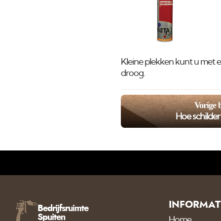
Kleine plekken kunt u met ee
droog.
Vorige 
Hoe schilde
INFORMAT
Bedrijfsruimte
Spuiten
Home