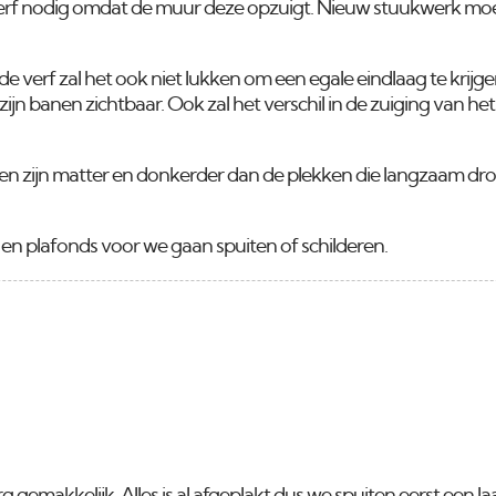
verf nodig omdat de muur deze opzuigt. Nieuw stuukwerk moe
de verf zal het ook niet lukken om een egale eindlaag te krijg
 zijn banen zichtbaar. Ook zal het verschil in de zuiging van he
en zijn matter en donkerder dan de plekken die langzaam dr
n en plafonds voor we gaan spuiten of schilderen.