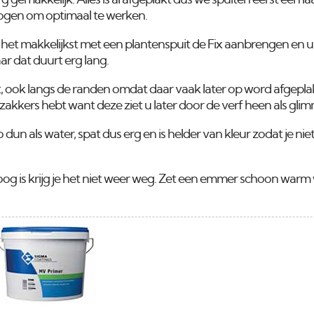
rg gemakkelijk. Alles is al afgeplakt dus we spuiten eerst een l
drogen om optimaal te werken.
 het makkelijkst met een plantenspuit de Fix aanbrengen en uit
r dat duurt erg lang.
raakt, ook langs de randen omdat daar vaak later op word afgep
 zakkers hebt want deze ziet u later door de verf heen als gl
 dun als water, spat dus erg en is helder van kleur zodat je niet
droog is krijg je het niet weer weg. Zet een emmer schoon warm