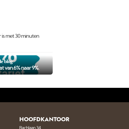
r is met 30 minuten
e blog
at van 6% naar 9%.
HOOFDKANTOOR
Bachlaan 34,