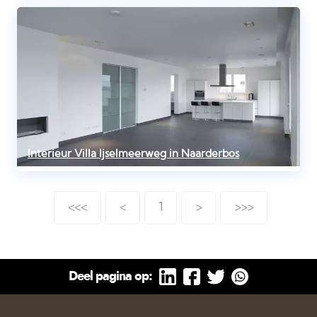
Interieur Villa Ijselmeerweg in Naarderbos
<<<
<
1
>
>>>
Deel pagina op: