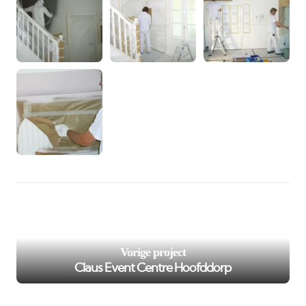
/var/www/murenspuiten.nl/private/cache/smarty/_compi
98
on line
');">
Vorige project
Claus Event Centre Hoofddorp
/var/www/murenspuiten.nl/private/cache/smarty/_compi