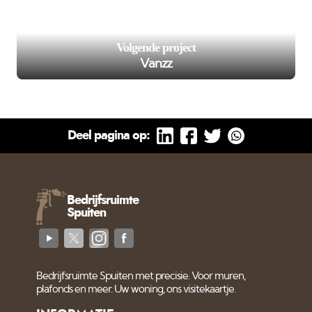
102
on line
');">
Volgende project
Vanzz
Deel pagina op:
Bedrijfsruimte
Spuiten
Bedrijfsruimte Spuiten met precisie. Voor muren,
plafonds en meer. Uw woning, ons visitekaartje.