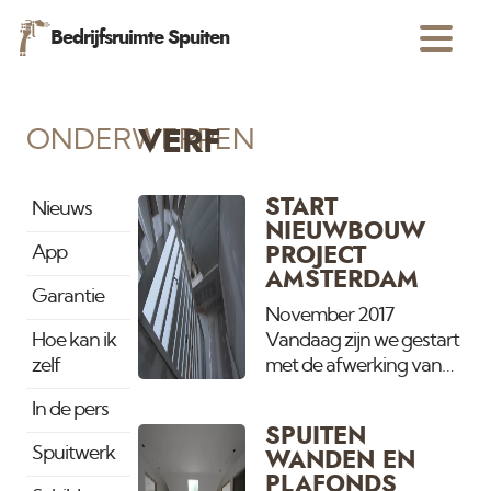
Bedrijfsruimte Spuiten
ONDERWERPEN
VERF
START
Nieuws
NIEUWBOUW
App
PROJECT
AMSTERDAM
Garantie
November 2017
Hoe kan ik
Vandaag zijn we gestart
zelf
met de afwerking van
de binnenzijde van deze
In de pers
nieuwe woning. Alle
SPUITEN
wanden, plafonds,
Spuitwerk
WANDEN EN
deuren kozijnen
PLAFONDS