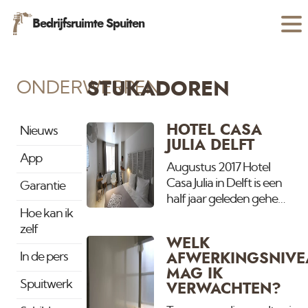
Bedrijfsruimte Spuiten
ONDERWERPEN
STUKADOREN
HOTEL CASA
Nieuws
JULIA DELFT
App
Augustus 2017 Hotel
Casa Julia in Delft is een
Garantie
half jaar geleden geheel
Hoe kan ik
gerenoveerd door Van
zelf
Amsterdam
WELK
Schilderwerken. Het
In de pers
AFWERKINGSNIVE
gehele hotel bestaande
MAG IK
uit 24 kamers, 24
Spuitwerk
VERWACHTEN?
badkamers, ontbijtzaal,